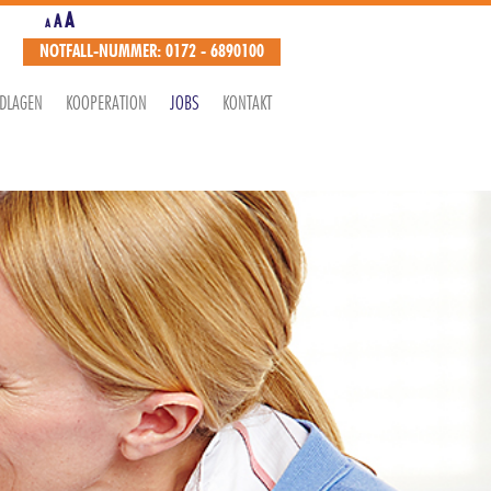
A
A
A
NOTFALL-NUMMER: 0172 - 6890100
NDLAGEN
KOOPERATION
JOBS
KONTAKT