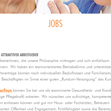
JOBS
 ATTRAKTIVER ARBEITGEBER
rbeiterInnen, die unsere Philosophie mittragen und sich einfühlsa
ern. Wir haben ein teamorientiertes Betriebsklima und unterstütze
itsverträge können nach individuellen Bedürfnissen und Familiensitu
lle Beschäftigten im Sinne einer guten „Rundum-Versorgung“ des K
spflege
können Sie bei uns als examinierte Gesundheits- und Kran
ige Pflegekraft) arbeiten. Wir wünschen uns aufrichtige, kompetente 
onen einlassen können und gut mit Haus- oder Fachärzten, Betreuer
rten Offenheit und Engagement, Kritikfähigkeit sowie die Bereitsc