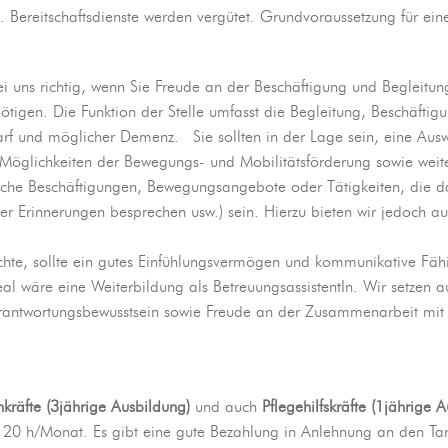
Bereitschaftsdienste werden vergütet. Grundvoraussetzung für eine
ei uns richtig, wenn Sie Freude an der Beschäftigung und Begleitu
nötigen. Die Funktion der Stelle umfasst die Begleitung, Beschäftig
rf und möglicher Demenz. Sie sollten in der Lage sein, eine Aus
Möglichkeiten der Bewegungs- und Mobilitätsförderung sowie weite
sche Beschäftigungen, Bewegungsangebote oder Tätigkeiten, die da
der Erinnerungen besprechen usw.) sein. Hierzu bieten wir jedoch au
chte, sollte ein gutes Einfühlungsvermögen und kommunikative Fä
 wäre eine Weiterbildung als BetreuungsassistentIn. Wir setzen a
Verantwortungsbewusstsein sowie Freude an der Zusammenarbeit mit
hkräfte (3jährige Ausbildung)
und auch
Pflegehilfskräfte (1jährige 
0 h/Monat. Es gibt eine gute Bezahlung in Anlehnung an den Tarif