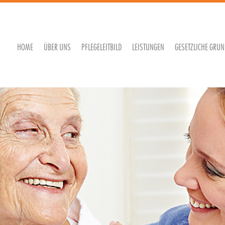
JOBS
HOME
ÜBER UNS
PFLEGELEITBILD
LEISTUNGEN
GESETZLICHE GRU
PFLEGE
BERATUNG
HAUSWIRTSCHAFT
HAUSNOTRUF
BETREUUNG